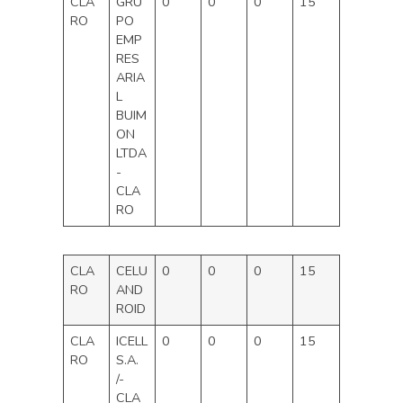
CLA
GRU
0
0
0
15
RO
PO
EMP
RES
ARIA
L
BUIM
ON
LTDA
-
CLA
RO
CLA
CELU
0
0
0
15
RO
AND
ROID
CLA
ICELL
0
0
0
15
RO
S.A.
/-
CLA