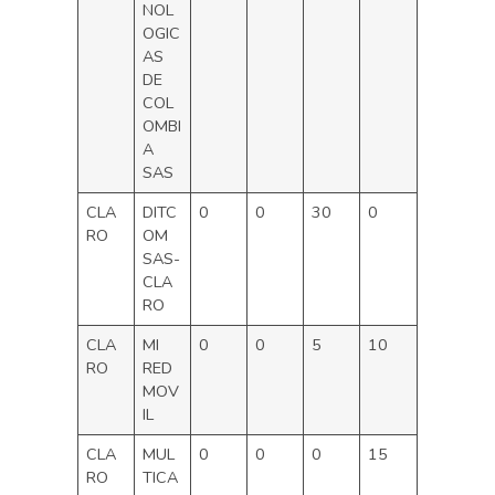
NOL
OGIC
AS
DE
COL
OMBI
A
SAS
CLA
DITC
0
0
30
0
RO
OM
SAS-
CLA
RO
CLA
MI
0
0
5
10
RO
RED
MOV
IL
CLA
MUL
0
0
0
15
RO
TICA