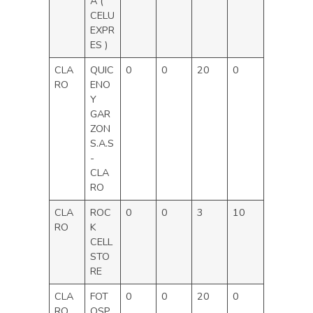
A (
CELU
EXPR
ES )
CLA
QUIC
0
0
20
0
RO
ENO
Y
GAR
ZON
S.A.S
-
CLA
RO
CLA
ROC
0
0
3
10
RO
K
CELL
STO
RE
CLA
FOT
0
0
20
0
RO
OSP