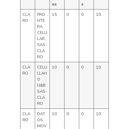
os
s
CLA
FRO
15
0
0
10
RO
NTE
RA
CELU
LAR
SAS-
CLA
RO
CLA
CELU
10
0
0
10
RO
LLAN
O
N&B
SAS-
CLA
RO
CLA
DAT
10
0
0
10
RO
OS
MOV