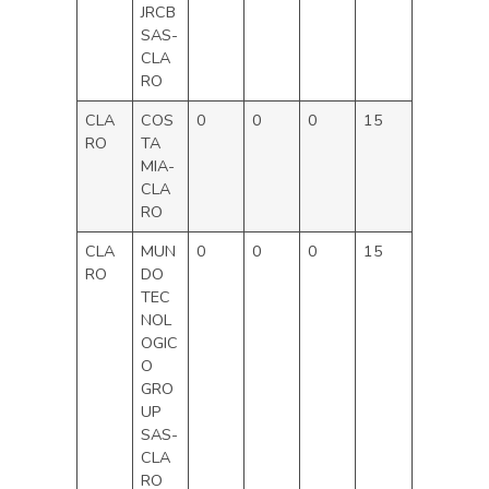
JRCB
SAS-
CLA
RO
CLA
COS
0
0
0
15
RO
TA
MIA-
CLA
RO
CLA
MUN
0
0
0
15
RO
DO
TEC
NOL
OGIC
O
GRO
UP
SAS-
CLA
RO