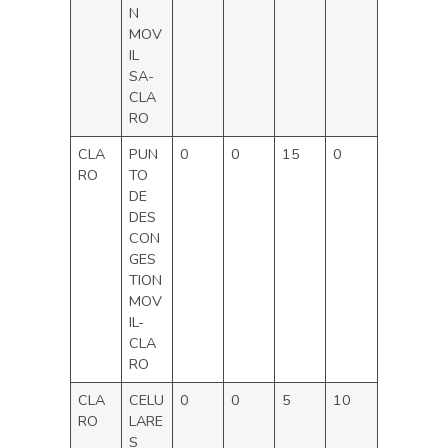
N
MOV
IL
SA-
CLA
RO
CLA
PUN
0
0
15
0
RO
TO
DE
DES
CON
GES
TION
MOV
IL-
CLA
RO
CLA
CELU
0
0
5
10
RO
LARE
S