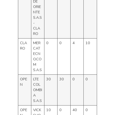
DE
ORIE
NTE
S.A.S
-
CLA
RO
CLA
MER
0
0
4
10
RO
CAT
ECN
O.CO
M
S.A.S
OPE
LTE
30
30
0
0
N
COL
OMBI
A
S.A.S
OPE
VICK
10
0
40
0