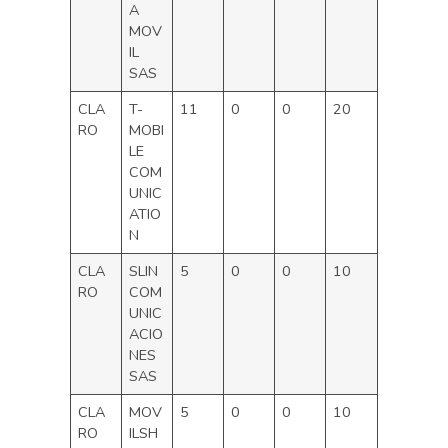
A
MOV
IL
SAS
CLA
T-
11
0
0
20
RO
MOBI
LE
COM
UNIC
ATIO
N
CLA
SLIN
5
0
0
10
RO
COM
UNIC
ACIO
NES
SAS
CLA
MOV
5
0
0
10
RO
ILSH