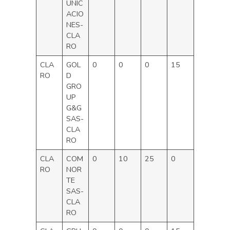
UNIC
ACIO
NES-
CLA
RO
CLA
GOL
0
0
0
15
RO
D
GRO
UP
G&G
SAS-
CLA
RO
CLA
COM
0
10
25
0
RO
NOR
TE
SAS-
CLA
RO