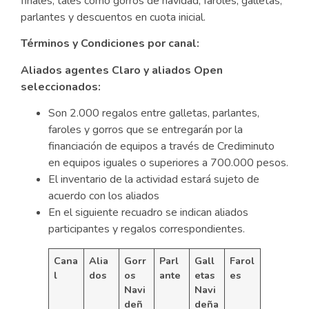
finales, tales como gorros de navidad, faroles, galletas,
parlantes y descuentos en cuota inicial.
Términos y Condiciones por canal:
Aliados agentes Claro y aliados Open
seleccionados:
Son 2.000 regalos entre galletas, parlantes,
faroles y gorros que se entregarán por la
financiación de equipos a través de Crediminuto
en equipos iguales o superiores a 700.000 pesos.
El inventario de la actividad estará sujeto de
acuerdo con los aliados
En el siguiente recuadro se indican aliados
participantes y regalos correspondientes.
Cana
Alia
Gorr
Parl
Gall
Farol
l
dos
os
ante
etas
es
Navi
Navi
deñ
deña