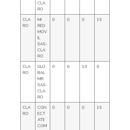
CLA
RO
CLA
MI
0
0
0
15
RO
RED
MOV
IL
SAS-
CLA
RO
CLA
GLO
0
0
10
0
RO
BAL
MR
SAS-
CLA
RO
CLA
CON
0
0
0
15
RO
ECT
ATE
COM