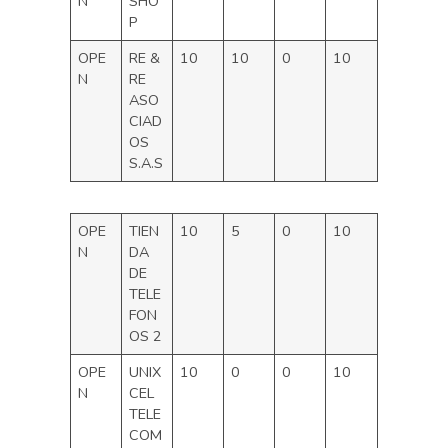
N
SHO
P
OPE
RE &
10
10
0
10
N
RE
ASO
CIAD
OS
S.A.S
OPE
TIEN
10
5
0
10
N
DA
DE
TELE
FON
OS 2
OPE
UNIX
10
0
0
10
N
CEL
TELE
COM