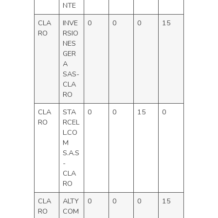
NTE
CLA
INVE
0
0
0
15
RO
RSIO
NES
GER
A
SAS-
CLA
RO
CLA
STA
0
0
15
0
RO
RCEL
L.CO
M
S.A.S
-
CLA
RO
CLA
ALTY
0
0
0
15
RO
COM