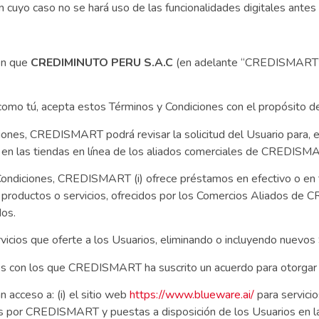
 cuyo caso no se hará uso de las funcionalidades digitales antes 
 en que
CREDIMINUTO PERU S.A.C
(en adelante “CREDISMART”) 
, como tú, acepta estos Términos y Condiciones con el propósito
ciones, CREDISMART podrá revisar la solicitud del Usuario para, 
y/o en las tiendas en línea de los aliados comerciales de CREDISM
Condiciones, CREDISMART (i) ofrece préstamos en efectivo o en t
n de productos o servicios, ofrecidos por los Comercios Aliados 
dos.
cios que oferte a los Usuarios, eliminando o incluyendo nuevos 
s con los que CREDISMART ha suscrito un acuerdo para otorgar f
 acceso a: (i) el sitio web
https://www.blueware.ai/
para servicio
adas por CREDISMART y puestas a disposición de los Usuarios en las