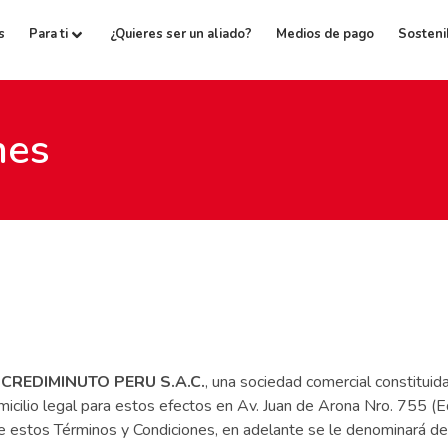
s
Para ti
¿Quieres ser un aliado?
Medios de pago
Sosteni
nes
r
CREDIMINUTO PERU S.A.C.
, una sociedad comercial constituid
icilio legal para estos efectos en Av. Juan de Arona Nro. 755 (Edi
e estos Términos y Condiciones, en adelante se le denominará d