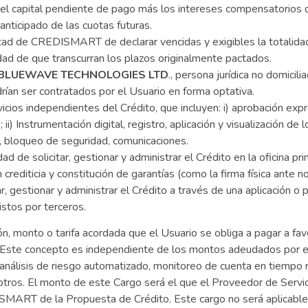
 del capital pendiente de pago más los intereses compensatorios
ticipado de las cuotas futuras.
ltad de CREDISMART de declarar vencidas y exigibles la totalidad
dad de que transcurran los plazos originalmente pactados.
BLUEWAVE TECHNOLOGIES LTD
., persona jurídica no domicil
drían ser contratados por el Usuario en forma optativa.
cios independientes del Crédito, que incluyen: i) aprobación expre
i) Instrumentación digital, registro, aplicación y visualización de l
, bloqueo de seguridad, comunicaciones.
idad de solicitar, gestionar y administrar el Crédito en la ofici
 crediticia y constitución de garantías (como la firma física ante 
ar, gestionar y administrar el Crédito a través de una aplicación o 
istos por terceros.
ón, monto o tarifa acordada que el Usuario se obliga a pagar a fa
s. Este concepto es independiente de los montos adeudados por 
 análisis de riesgo automatizado, monitoreo de cuenta en tiempo re
tros. El monto de este Cargo será el que el Proveedor de Servic
SMART de la Propuesta de Crédito. Este cargo no será aplicable 