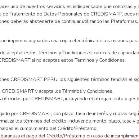
cer uso de nuestros servicios es indispensable que conozcas y 
ítica de Tratamiento de Datos Personales de CREDISMART, pues r
ones deberás abstenerte de continuar utilizando las Plataformas
e imprimas o guardes una copia electrónica de los mismos para s
e aceptar estos Términos y Condiciones si careces de capacidad
 de CREDISMART si no aceptas estos Términos y Condiciones.
ones CREDISMART PERU, los siguientes términos tendrán el signi
 de CREDISMART y acepta los Términos y Condiciones.
es ofrecidas por CREDISMART, incluyendo el otorgamiento y gesti
gado por CREDISMART, con plazo, tasa de interés y cuotas según
aliza los términos del crédito, incluyendo monto, plazo, tasa y g
spaldan el cumplimiento del Crédito/Préstamo.
garantiza el pago del Crédito/Préstamo en caso de incumplimient