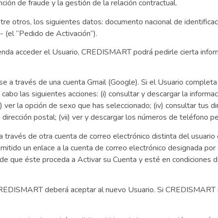
ción de fraude y la gestión de la relación contractual.
ntre otros, los siguientes datos: documento nacional de identifica
 (el “Pedido de Activación”).
tenda acceder el Usuario, CREDISMART podrá pedirle cierta infor
se a través de una cuenta Gmail (Google). Si el Usuario completa
abo las siguientes acciones: (i) consultar y descargar la infor
ii) ver la opción de sexo que has seleccionado; (iv) consultar tus d
u dirección postal; (vii) ver y descargar los números de teléfono p
a través de otra cuenta de correo electrónico distinta del usuari
itido un enlace a la cuenta de correo electrónico designada por e
 de que éste proceda a Activar su Cuenta y esté en condiciones de 
CREDISMART deberá aceptar al nuevo Usuario. Si CREDISMART no 