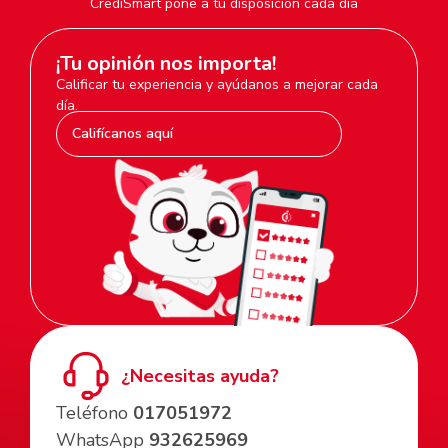
CrediSmart pone a tu disposición cada día
¡Tu opinión nos importa!
Calificar tu experiencia y ayúdanos a mejorar cada
día.
Califícanos aquí
¿Necesitas ayuda?
Teléfono
017051972
WhatsApp
932625969