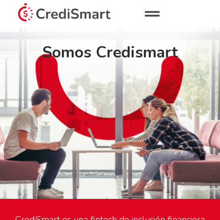
Somos Credismart
CrediSmart es una fintech de inclusión financiera