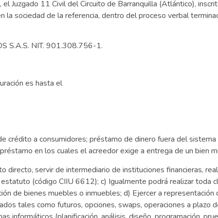
l Juzgado 11 Civil del Circuito de Barranquilla (Atlántico), ins
da en la sociedad de la referencia, dentro del proceso verbal ter
S S.A.S. NIT. 901.308.756-1.
uración es hasta el
e crédito a consumidores; préstamo de dinero fuera del sistema 
 préstamo en los cuales el acreedor exige a entrega de un bien mu
 directo, servir de intermediario de instituciones financieras, rea
estatuto (código CIIU 6612); c) Igualmente podrá realizar toda c
ación de bienes muebles o inmuebles; d) Ejercer a representación 
ados tales como futuros, opciones, swaps, operaciones a plazo de
as informáticos (planificación, análisis, diseño, programación, pr