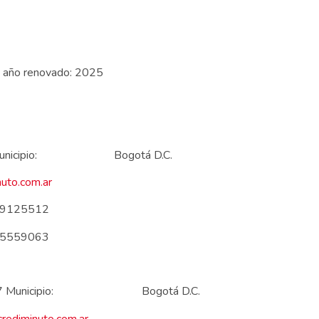
o año renovado: 2025
9 10 57 Municipio: Bogotá D.C.
uto.com.ar
125512
559063
le 99 10 57 Municipio: Bogotá D.C.
rediminuto.com.ar