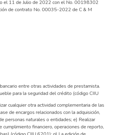
crito el 11 de Julio de 2022 con el No. 00198302
minación de contrato No. 00035-2022 de C & M
bancario entre otras actividades de prestamista.
eble para la seguridad del crédito (código CIIU
lizar cualquier otra actividad complementaria de las
lase de encargos relacionados con la adquisición,
de personas naturales o entidades; e) Realizar
 cumplimiento financiero, operaciones de reporto,
uebas) (código CIIU 6201); g) La edición de