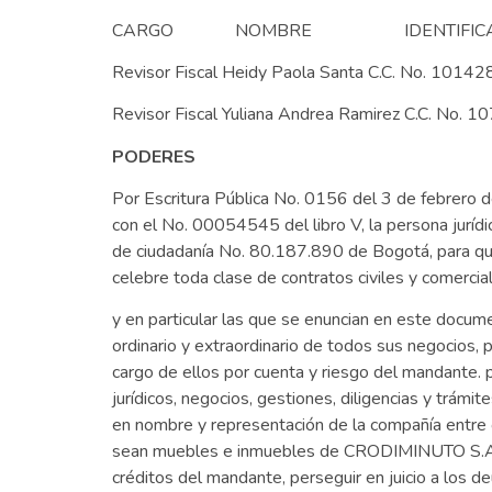
CARGO NOMBRE IDENTIFICA
Revisor Fiscal Heidy Paola Santa C.C. 
Revisor Fiscal Yuliana Andrea Ramire
PODERES
Por Escritura Pública No. 0156 del 3 de febrero
con el No. 00054545 del libro V, la persona jurídi
de ciudadanía No. 80.187.890 de Bogotá, para que 
celebre toda clase de contratos civiles y comercia
y en particular las que se enuncian en este docum
ordinario y extraordinario de todos sus negocios,
cargo de ellos por cuenta y riesgo del mandante.
jurídicos, negocios, gestiones, diligencias y trám
en nombre y representación de la compañía entre o
sean muebles e inmuebles de CRODIMINUTO S.A.S. e
créditos del mandante, perseguir en juicio a los d