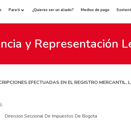
s
Para ti
¿Quieres ser un aliado?
Medios de pago
Sosteni
encia y Representación L
RIPCIONES EFECTUADAS EN EL REGISTRO MERCANTIL, L
S.
eccion Seccional De Impuestos De Bogota