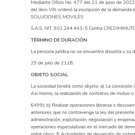
Mediante Oficio No. 477 del 21 de junio de 2022, e
del libro VIII, ordenó la inscripción de la deman
SOLUCIONES MOVILES
S.A.S. NIT. 901.244.443-5 Contra CREDIMINUTO
TÉRMINO DE DURACIÓN
La persona jurídica no se encuentra disuelta y su d
29 de julio de 2118.
OBJETO SOCIAL
La sociedad tendrá como objeto: a) La concesión d
Así mismo, la realización de contratos de mutuo o
6499); b) Realizar operaciones libranza o descuento
anteriores que no contravenga la ley del presente 
administración, explotación, negociación y enajen
operaciones especulativas en el mercado de deriv
entre otros; f) Actividades de desarrollo de sistem