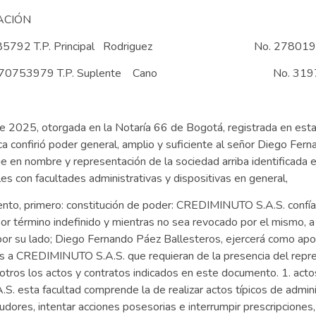
CIÓN
No. 1014285792 T.P. Principal Rodriguez No. 278019
z C.C. No. 1070753979 T.P. Suplente Cano No. 319
 de 2025, otorgada en la Notaría 66 de Bogotá, registrada en es
ca confirió poder general, amplio y suficiente al señor Diego Fern
en nombre y representación de la sociedad arriba identificada eje
les con facultades administrativas y dispositivas en general,
ento, primero: constitución de poder: CREDIMINUTO S.A.S. confía l
 por término indefinido y mientras no sea revocado por el mismo,
 por su lado; Diego Fernando Páez Ballesteros, ejercerá como apo
ites a CREDIMINUTO S.A.S. que requieran de la presencia del repre
tros los actos y contratos indicados en este documento. 1. actos
sta facultad comprende la de realizar actos típicos de adminis
eudores, intentar acciones posesorias e interrumpir prescripciones