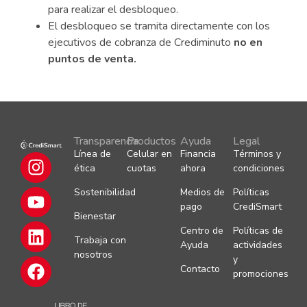
para realizar el desbloqueo.
El desbloqueo se tramita directamente con los
ejecutivos de cobranza de Crediminuto
no en
puntos de venta.
Transparencia
Productos
Ayuda
Legal
Línea de
Celular en
Financia
Términos y
ética
cuotas
ahora
condiciones
Sostenibilidad
Medios de
Políticas
pago
CrediSmart
Bienestar
Centro de
Políticas de
Trabaja con
Ayuda
actividades
nosotros
y
Contacto
promociones