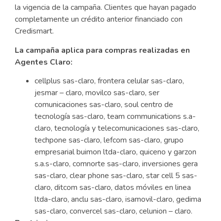
la vigencia de la campaña. Clientes que hayan pagado
completamente un crédito anterior financiado con
Credismart.
La campaña aplica para compras realizadas en
Agentes Claro:
cellplus sas-claro, frontera celular sas-claro,
jesmar – claro, movilco sas-claro, ser
comunicaciones sas-claro, soul centro de
tecnología sas-claro, team communications s.a-
claro, tecnología y telecomunicaciones sas-claro,
techpone sas-claro, lefcom sas-claro, grupo
empresarial buimon ltda-claro, quiceno y garzon
s.a.s-claro, comnorte sas-claro, inversiones gera
sas-claro, clear phone sas-claro, star cell 5 sas-
claro, ditcom sas-claro, datos móviles en linea
ltda-claro, anclu sas-claro, isamovil-claro, gedima
sas-claro, convercel sas-claro, celunion – claro.