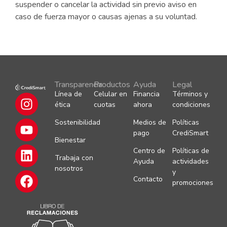
suspender o cancelar la actividad sin previo aviso en
caso de fuerza mayor o causas ajenas a su voluntad.
Transparencia
Productos
Ayuda
Legal
Línea de
Celular en
Financia
Términos y
ética
cuotas
ahora
condiciones
Sostenibilidad
Medios de
Políticas
pago
CrediSmart
Bienestar
Centro de
Políticas de
Trabaja con
Ayuda
actividades
nosotros
y
Contacto
promociones