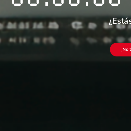
¿Estás
¡No 