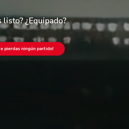
 listo? ¿Equipado?
te pierdas ningún partido!