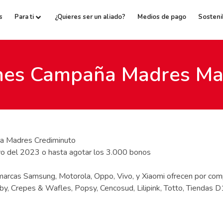
s
Para ti
¿Quieres ser un aliado?
Medios de pago
Sosteni
ones Campaña Madres M
 Madres Crediminuto
o del 2023 o hasta agotar los 3.000 bonos
marcas Samsung, Motorola, Oppo, Vivo, y Xiaomi ofrecen por com
y, Crepes & Wafles, Popsy, Cencosud, Lilipink, Totto, Tiendas D