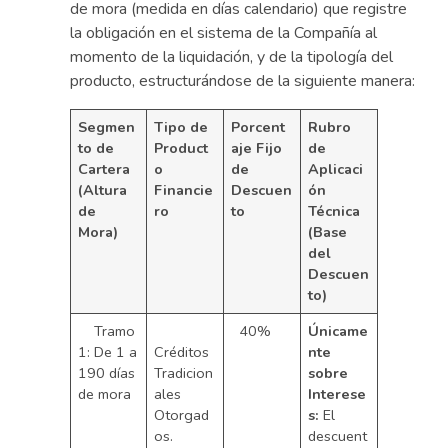
de mora (medida en días calendario) que registre
la obligación en el sistema de la Compañía al
momento de la liquidación, y de la tipología del
producto, estructurándose de la siguiente manera:
Segmen
Tipo
de
Porcent
Rubro
to de
Product
aje
Fijo
de
Cartera
o
de
Aplicaci
(Altura
Financie
Descuen
ón
de
ro
to
Técnica
Mora)
(Base
del
Descuen
to)
Tramo
40%
Únicame
1: De 1 a
Créditos
nte
190 días
Tradicion
sobre
de mora
ales
Interese
Otorgad
s:
El
os.
descuent