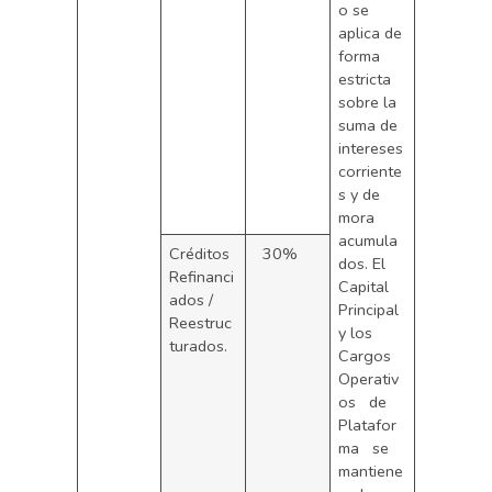
o se
aplica de
forma
estricta
sobre la
suma de
intereses
corriente
s y de
mora
acumula
Créditos
30%
dos. El
Refinanci
Capital
ados /
Principal
Reestruc
y los
turados.
Cargos
Operativ
os de
Platafor
ma se
mantiene