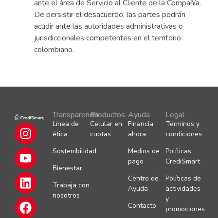
ante el área de Servicio al Cliente de la Compañía.
De persistir el desacuerdo, las partes podrán
acudir ante las autoridades administrativas o
jurisdiccionales competentes en el territorio
colombiano.
Transparencia
Productos
Ayuda
Legal
Línea de
Celular en
Financia
Términos y
ética
cuotas
ahora
condiciones
Sostenibilidad
Medios de
Políticas
pago
CrediSmart
Bienestar
Centro de
Políticas de
Trabaja con
Ayuda
actividades
nosotros
y
Contacto
promociones